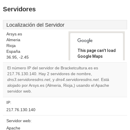
Servidores
Localización del Servidor
Arsys.es
Almeria
Rioja
This page can't load
España
Google Maps
36.95, -2.45
correctly.
El número IP del servidor de Bracketcultura.es es
217.76.130.140. Hay 2 servidores de nombre,
Do you
OK
dns3.servidoresdns.net
, y
dns4.servidoresdns.net
own this
. Está
website?
alojado por Arsys.es (Almeria, Rioja,) usando el Apache
servidor web.
IP:
217.76.130.140
Servidor web:
Apache