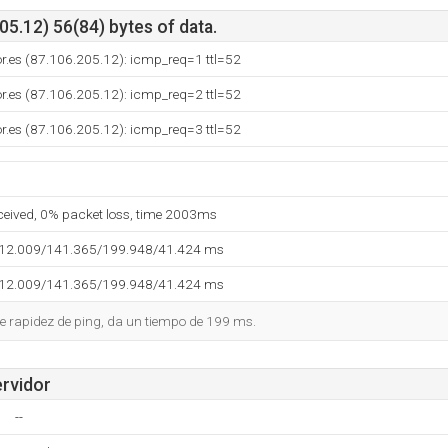
5.12) 56(84) bytes of data.
or.es (87.106.205.12): icmp_req=1 ttl=52
or.es (87.106.205.12): icmp_req=2 ttl=52
or.es (87.106.205.12): icmp_req=3 ttl=52
eceived, 0% packet loss, time 2003ms
112.009/141.365/199.948/41.424 ms
112.009/141.365/199.948/41.424 ms
e rapidez de ping, da un tiempo de 199 ms.
ervidor
--