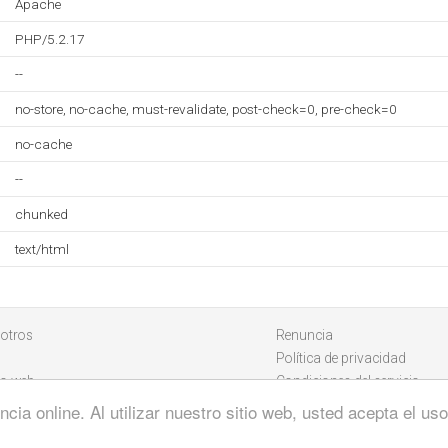
Apache
PHP/5.2.17
--
no-store, no-cache, must-revalidate, post-check=0, pre-check=0
no-cache
--
chunked
text/html
otros
Renuncia
Política de privacidad
io web
Condiciones del servicio
cia online. Al utilizar nuestro sitio web, usted acepta el u