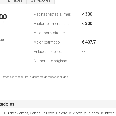
Enlaces
Servidores
< 300
Páginas vistas al mes
00
paña
< 300
Visitantes mensuales
--
Valor por visitante
ial
€ 407,7
Valor estimado
--
Enlaces externos
--
Número de páginas
. Datos estimados, lea el descargo de responsabilidad.
tado.es
Quienes Somos, Galeria De Fotos, Galeria De Videos, y Enlaces De Interés.