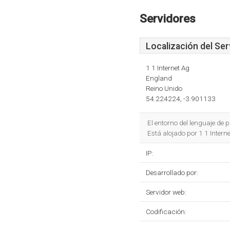
Servidores
Localización del Ser
1 1 Internet Ag
England
Reino Unido
54.224224, -3.901133
El entorno del lenguaje d
Está alojado por 1 1 Inter
IP:
Desarrollado por:
Servidor web:
Codificación: