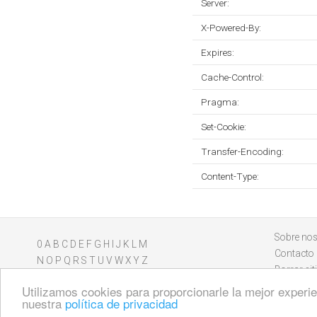
Server:
X-Powered-By:
Expires:
Cache-Control:
Pragma:
Set-Cookie:
Transfer-Encoding:
Content-Type:
Sobre nos
0
A
B
C
D
E
F
G
H
I
J
K
L
M
Contacto
N
O
P
Q
R
S
T
U
V
W
X
Y
Z
Borrar sit
Utilizamos cookies para proporcionarle la mejor experien
nuestra
política de privacidad