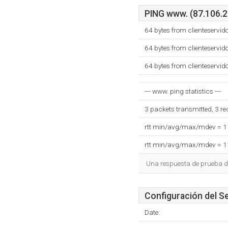
PING www. (87.106.20
64 bytes from clienteservid
64 bytes from clienteservid
64 bytes from clienteservid
--- www. ping statistics ---
3 packets transmitted, 3 r
rtt min/avg/max/mdev = 
rtt min/avg/max/mdev = 
Una respuesta de prueba d
Configuración del S
Date: