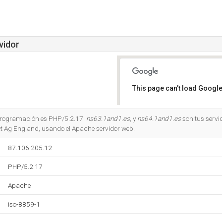
vidor
This page can't load Google
Do you own this website?
e programación es PHP/5.2.17.
ns63.1and1.es
, y
ns64.1and1.es
son tus servi
net Ag England, usando el Apache servidor web.
87.106.205.12
PHP/5.2.17
Apache
iso-8859-1