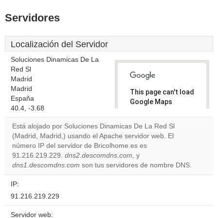
Servidores
Localización del Servidor
Soluciones Dinamicas De La
Red Sl
Madrid
Madrid
This page can't load
España
Google Maps
40.4, -3.68
correctly.
Está alojado por Soluciones Dinamicas De La Red Sl
Do you
(Madrid, Madrid,) usando el Apache servidor web. El
OK
own this
número IP del servidor de Bricolhome.es es
website?
91.216.219.229.
dns2.descomdns.com
, y
dns1.descomdns.com
son tus servidores de nombre DNS.
IP:
91.216.219.229
Servidor web: