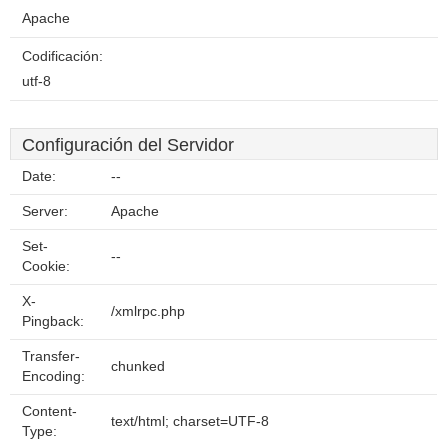
Apache
Codificación:
utf-8
Configuración del Servidor
Date:
--
Server:
Apache
Set-
--
Cookie:
X-
/xmlrpc.php
Pingback:
Transfer-
chunked
Encoding:
Content-
text/html; charset=UTF-8
Type: