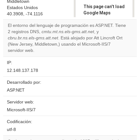
Middletown
This page can't load
Estados Unidos
Google Maps
40.3908, -74.1116
correctly.
El entorno del lenguaje de programación es ASP.NET. Tiene
2 registros DNS,
cmtu.mt.ns.els-gms.att.net
, y
Do you
OK
cbru.br.ns.els-gms.att.net
. Está alojado por Att Lincroft Ort
own this
website?
(New Jersey, Middletown,) usando el Microsoft-IIS/7
servidor web.
IP:
12.148.137.178
Desarrollado por:
ASP.NET
Servidor web:
Microsoft-IIS/7
Codificación:
utf-8