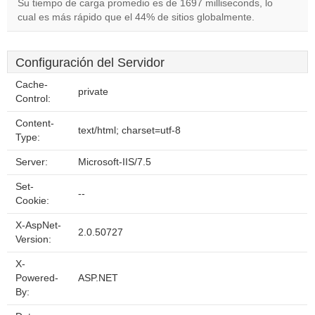
Su tiempo de carga promedio es de 1697 milliseconds, lo
cual es más rápido que el 44% de sitios globalmente.
Configuración del Servidor
Cache-
private
Control:
Content-
text/html; charset=utf-8
Type:
Server:
Microsoft-IIS/7.5
Set-
--
Cookie:
X-AspNet-
2.0.50727
Version:
X-
Powered-
ASP.NET
By: