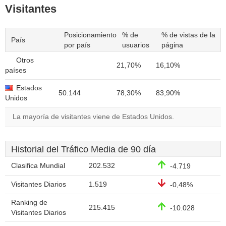
Visitantes
Posicionamiento
% de
% de vistas de la
País
por país
usuarios
página
Otros
21,70%
16,10%
países
Estados
50.144
78,30%
83,90%
Unidos
La mayoría de visitantes viene de Estados Unidos.
Historial del Tráfico Media de 90 día
Clasifica Mundial
202.532
-4.719
Visitantes Diarios
1.519
-0,48%
Ranking de
215.415
-10.028
Visitantes Diarios