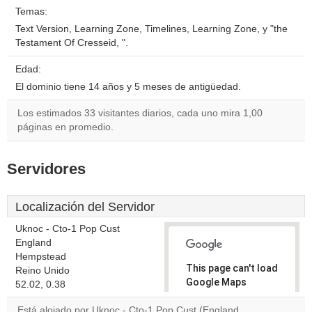
Temas:
Text Version, Learning Zone, Timelines, Learning Zone, y "the
Testament Of Cresseid, ".
Edad:
El dominio tiene 14 años y 5 meses de antigüedad.
Los estimados 33 visitantes diarios, cada uno mira 1,00
páginas en promedio.
Servidores
Localización del Servidor
Uknoc - Cto-1 Pop Cust
England
Hempstead
This page can't load
Reino Unido
Google Maps
52.02, 0.38
correctly.
Está alojado por Uknoc - Cto-1 Pop Cust (England,