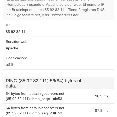
Hempstead,) usando el Apache servidor web. El número IP
Do you
OK
de Britaininprint.net es 85.92.82.111. Tiene 2 registros DNS,
own this
website?
ns2.inigoservers.net
, y
ns1.inigoservers.net
.
IP:
85.92.82.111
Servidor web:
Apache
Codificación:
utf-8
PING (85.92.82.111) 56(84) bytes of
data.
64 bytes from beta.inigoservers.net
96.9 ms
(85.92.82.111): icmp_seq=1 ttl=53
64 bytes from beta.inigoservers.net
97.9 ms
(85.92.82.111): icmp_seq=2 ttl=53