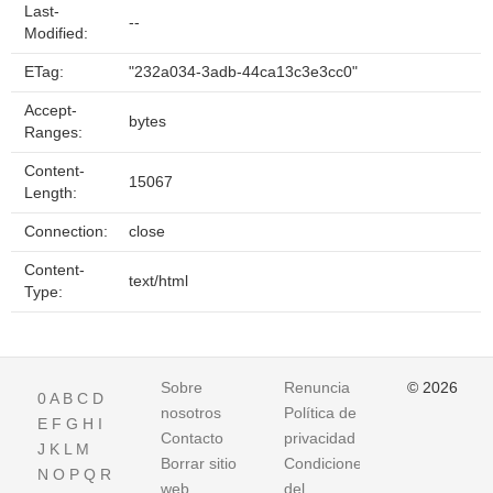
Last-
--
Modified:
ETag:
"232a034-3adb-44ca13c3e3cc0"
Accept-
bytes
Ranges:
Content-
15067
Length:
Connection:
close
Content-
text/html
Type:
Sobre
Renuncia
© 2026
0
A
B
C
D
nosotros
Política de
E
F
G
H
I
Contacto
privacidad
J
K
L
M
Borrar sitio
Condiciones
N
O
P
Q
R
web
del