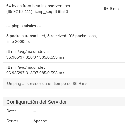
64 bytes from beta.inigoservers.net
96.9 ms
(85.92.82.111): icmp_seq=3 ttl=53
--- ping statistics ---
3 packets transmitted, 3 received, 0% packet loss,
time 2000ms
rtt min/avg/max/mdev =
96.985/97.318/97.985/0.593 ms
rtt min/avg/max/mdev =
96.985/97.318/97.985/0.593 ms
Un ping al servidor da un tiempo de 96.9 ms.
Configuración del Servidor
Date:
--
Server:
Apache