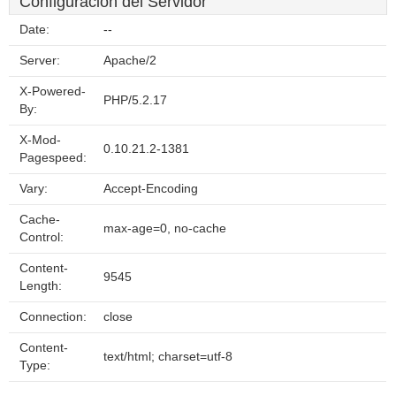
Configuración del Servidor
Date:
--
Server:
Apache/2
X-Powered-
PHP/5.2.17
By:
X-Mod-
0.10.21.2-1381
Pagespeed:
Vary:
Accept-Encoding
Cache-
max-age=0, no-cache
Control:
Content-
9545
Length:
Connection:
close
Content-
text/html; charset=utf-8
Type: