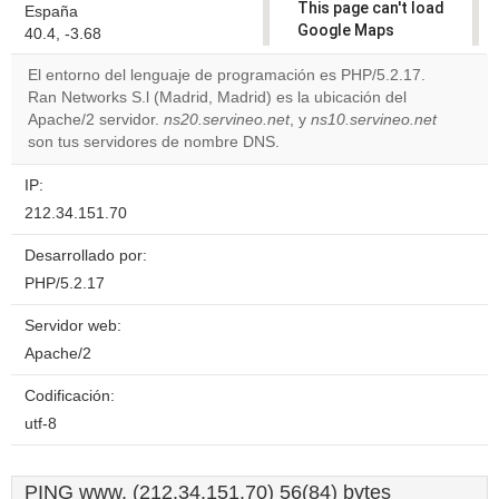
This page can't load
España
Google Maps
40.4, -3.68
correctly.
El entorno del lenguaje de programación es PHP/5.2.17.
Ran Networks S.l (Madrid, Madrid) es la ubicación del
Do you
OK
Apache/2 servidor.
ns20.servineo.net
, y
ns10.servineo.net
own this
website?
son tus servidores de nombre DNS.
IP:
212.34.151.70
Desarrollado por:
PHP/5.2.17
Servidor web:
Apache/2
Codificación:
utf-8
PING www. (212.34.151.70) 56(84) bytes