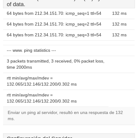
of data.
64 bytes from 212.34.151.70: icmp_seq=1 ttl=54
132 ms
64 bytes from 212.34.151.70: icmp_seq=2 ttl=54
132 ms
64 bytes from 212.34.151.70: icmp_seq=3 ttl=54
132 ms
--- www. ping statistics ---
3 packets transmitted, 3 received, 0% packet loss,
time 2000ms
rtt min/avg/max/mdev =
132.065/132.146/132.200/0.302 ms
rtt min/avg/max/mdev =
132.065/132.146/132.200/0.302 ms
Enviar un ping al servidor, resultó en una respuesta de 132
ms.