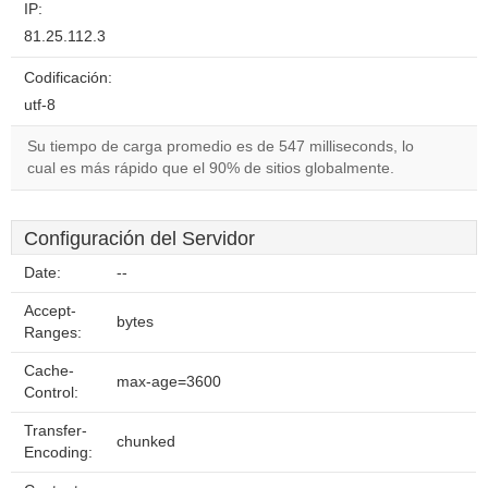
IP:
81.25.112.3
Codificación:
utf-8
Su tiempo de carga promedio es de 547 milliseconds, lo
cual es más rápido que el 90% de sitios globalmente.
Configuración del Servidor
Date:
--
Accept-
bytes
Ranges:
Cache-
max-age=3600
Control:
Transfer-
chunked
Encoding: