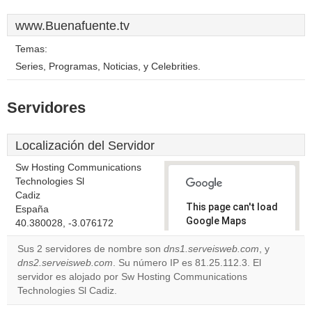
www.Buenafuente.tv
Temas:
Series, Programas, Noticias, y Celebrities.
Servidores
Localización del Servidor
Sw Hosting Communications
Technologies Sl
Cadiz
This page can't load
España
Google Maps
40.380028, -3.076172
correctly.
Sus 2 servidores de nombre son
dns1.serveisweb.com
, y
dns2.serveisweb.com
. Su número IP es 81.25.112.3. El
Do you
OK
servidor es alojado por Sw Hosting Communications
own this
website?
Technologies Sl Cadiz.