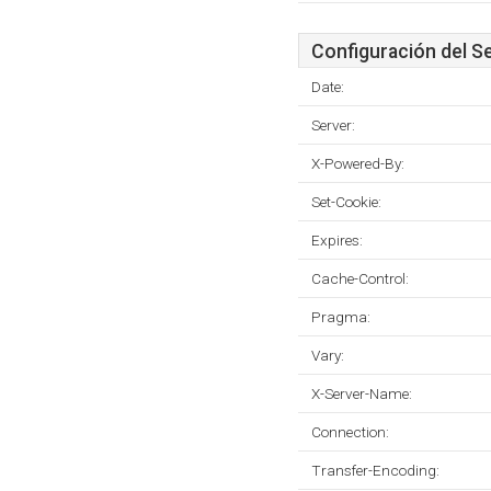
Configuración del S
Date:
Server:
X-Powered-By:
Set-Cookie:
Expires:
Cache-Control:
Pragma:
Vary:
X-Server-Name:
Connection:
Transfer-Encoding: