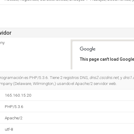
vidor
any
This page can't load Google
Do you own this website?
 programación es PHP/5.3.6. Tiene 2 registros DNS,
dns2.cscdns.net
, y
dns1.
ompany (Delaware, Wilmington,) usando el Apache/2 servidor web.
165.160.15.20
PHP/5.3.6
Apache/2
utf-8