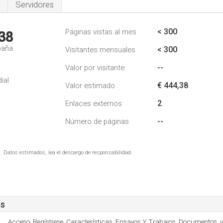
Servidores
< 300
Páginas vistas al mes
38
paña
< 300
Visitantes mensuales
--
Valor por visitante
ial
€ 444,38
Valor estimado
2
Enlaces externos
--
Número de páginas
. Datos estimados, lea el descargo de responsabilidad.
es
Acceso, Regístrese, Características, Ensayos Y Trabajos, Documentos, y