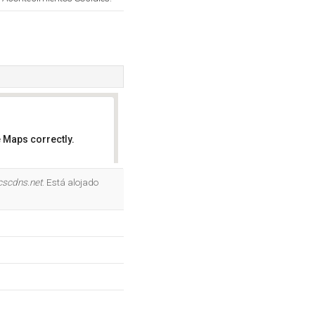
 Maps correctly.
OK
cscdns.net
. Está alojado