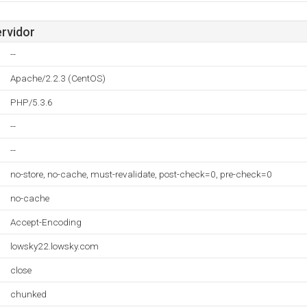
ervidor
--
Apache/2.2.3 (CentOS)
PHP/5.3.6
--
--
no-store, no-cache, must-revalidate, post-check=0, pre-check=0
no-cache
Accept-Encoding
lowsky22.lowsky.com
close
chunked