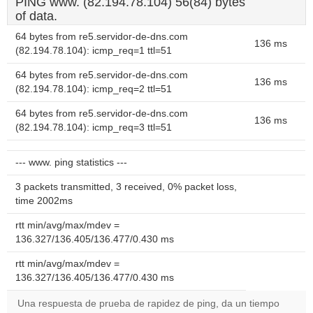
PING www. (82.194.78.104) 56(84) bytes
of data.
64 bytes from re5.servidor-de-dns.com
136 ms
(82.194.78.104): icmp_req=1 ttl=51
64 bytes from re5.servidor-de-dns.com
136 ms
(82.194.78.104): icmp_req=2 ttl=51
64 bytes from re5.servidor-de-dns.com
136 ms
(82.194.78.104): icmp_req=3 ttl=51
--- www. ping statistics ---
3 packets transmitted, 3 received, 0% packet loss,
time 2002ms
rtt min/avg/max/mdev =
136.327/136.405/136.477/0.430 ms
rtt min/avg/max/mdev =
136.327/136.405/136.477/0.430 ms
Una respuesta de prueba de rapidez de ping, da un tiempo