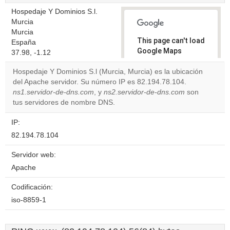
Hospedaje Y Dominios S.l.
Murcia
Murcia
This page can't load
España
Google Maps
37.98, -1.12
correctly.
Hospedaje Y Dominios S.l (Murcia, Murcia) es la ubicación
del Apache servidor. Su número IP es 82.194.78.104.
Do you
OK
ns1.servidor-de-dns.com
, y
ns2.servidor-de-dns.com
own this
son
website?
tus servidores de nombre DNS.
IP:
82.194.78.104
Servidor web:
Apache
Codificación:
iso-8859-1