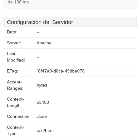
de 136 ms.
Configuración del Servidor
Date:
--
Server:
Apache
Last-
--
Modified:
ETag:
"8f47a9-d0ca-49dbe078"
Accept-
bytes
Ranges:
Content-
53450
Length:
Connection:
close
Content-
text/html
Type: