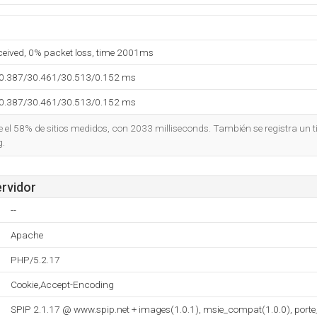
eceived, 0% packet loss, time 2001ms
30.387/30.461/30.513/0.152 ms
30.387/30.461/30.513/0.152 ms
ue el 58% de sitios medidos, con 2033 milliseconds. También se registra un 
g.
ervidor
--
Apache
PHP/5.2.17
Cookie,Accept-Encoding
SPIP 2.1.17 @ www.spip.net + images(1.0.1), msie_compat(1.0.0), porte