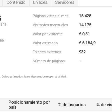
Contenido
Enlaces
Servidores
18.428
Páginas vistas al mes
5
paña
14.175
Visitantes mensuales
€ 0,31
Valor por visitante
ial
€ 6.184,9
Valor estimado
932
Enlaces externos
--
Número de páginas
. Datos estimados, lea el descargo de responsabilidad.
Posicionamiento por
% de usuarios
% de vis
país