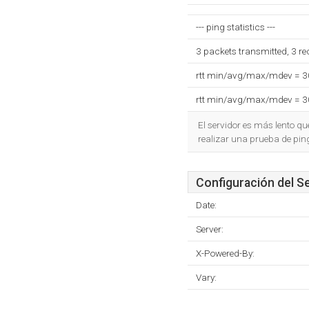
--- ping statistics ---
3 packets transmitted, 3 r
rtt min/avg/max/mdev = 
rtt min/avg/max/mdev = 
El servidor es más lento q
realizar una prueba de pin
Configuración del S
Date:
Server:
X-Powered-By:
Vary: