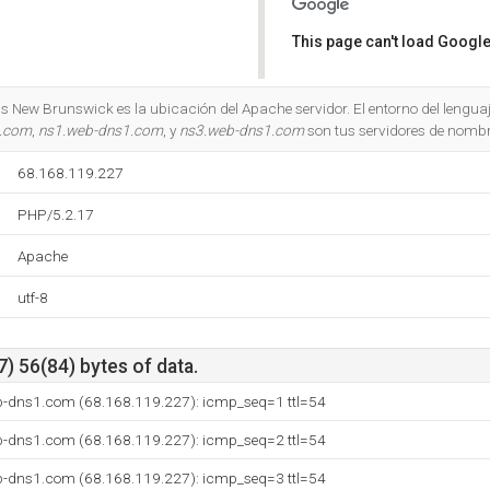
This page can't load Google
Do you own this website?
New Brunswick es la ubicación del Apache servidor. El entorno del lengua
1.com
,
ns1.web-dns1.com
, y
ns3.web-dns1.com
son tus servidores de nomb
68.168.119.227
PHP/5.2.17
Apache
utf-8
) 56(84) bytes of data.
b-dns1.com (68.168.119.227): icmp_seq=1 ttl=54
b-dns1.com (68.168.119.227): icmp_seq=2 ttl=54
b-dns1.com (68.168.119.227): icmp_seq=3 ttl=54