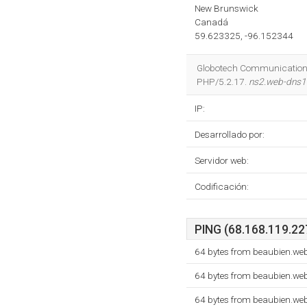
New Brunswick
Canadá
59.623325, -96.152344
Globotech Communications 
PHP/5.2.17.
ns2.web-dns
IP:
Desarrollado por:
Servidor web:
Codificación:
PING (68.168.119.227
64 bytes from beaubien.we
64 bytes from beaubien.we
64 bytes from beaubien.we