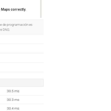
 Maps correctly.
OK
je de programación es
re DNS.
30.5 ms
30.3 ms
30.4 ms