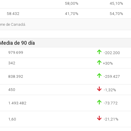
58,00%
45,10%
58.432
41,70%
54,70%
iene de Canadá.
 Media de 90 día
979.699
-202.200
342
+30%
838.392
-259.427
450
-1,32%
1.493.482
-73.772
1,60
-21,21%