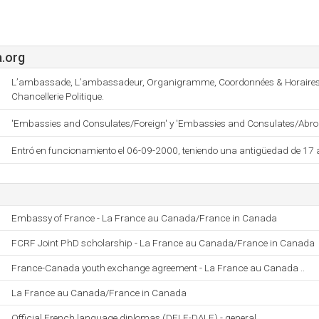
.org
L’ambassade, L’ambassadeur, Organigramme, Coordonnées & Horaires, 
Chancellerie Politique.
'Embassies and Consulates/Foreign' y 'Embassies and Consulates/Abro
Entró en funcionamiento el 06-09-2000, teniendo una antigüedad de 17 
Embassy of France - La France au Canada/France in Canada
FCRF Joint PhD scholarship - La France au Canada/France in Canada
France-Canada youth exchange agreement - La France au Canada ..
La France au Canada/France in Canada
Official French language diplomas (DELF-DALF) - general ..